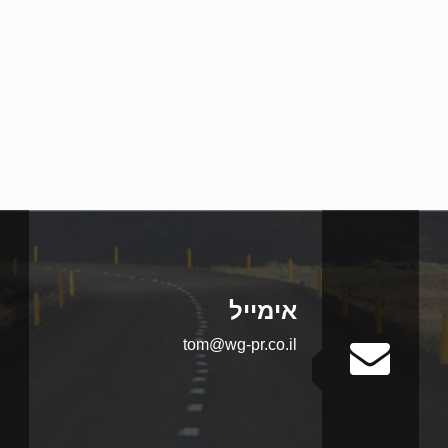
אימייל
tom@wg-pr.co.il