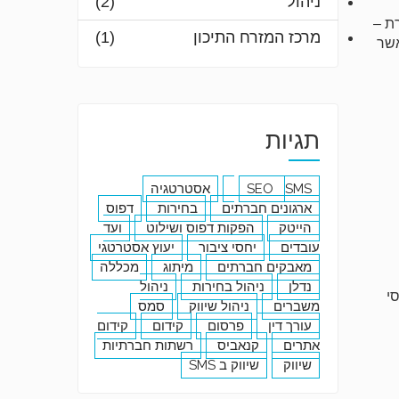
ניהול
(2)
ת –
מרכז המזרח התיכון
(1)
אשר
תגיות
SMS
SEO
אסטרטגיה
ארגונים חברתים
בחירות
דפוס
הייטק
הפקות דפוס ושילוט
ועד
עובדים
יחסי ציבור
יעוץ אסטרטגי
מאבקים חברתים
מיתוג
מכללה
נדלן
ניהול בחירות
ניהול
י
משברים
ניהול שיווק
סמס
עורך דין
פרסום
קידום
קידום
אתרים
קנאביס
רשתות חברתיות
שיווק
שיווק ב SMS