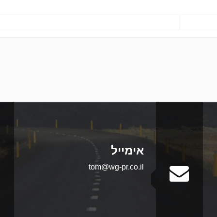
אימייל
tom@wg-pr.co.il