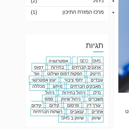
ניהול
(2)
מרכז המזרח התיכון
(1)
תגיות
SMS
SEO
אסטרטגיה
ארגונים חברתים
בחירות
דפוס
הייטק
הפקות דפוס ושילוט
ועד
עובדים
יחסי ציבור
יעוץ אסטרטגי
מאבקים חברתים
מיתוג
מכללה
נדלן
ניהול בחירות
ניהול
משברים
ניהול שיווק
סמס
עורך דין
פרסום
קידום
קידום
ט
אתרים
קנאביס
רשתות חברתיות
שיווק
שיווק ב SMS