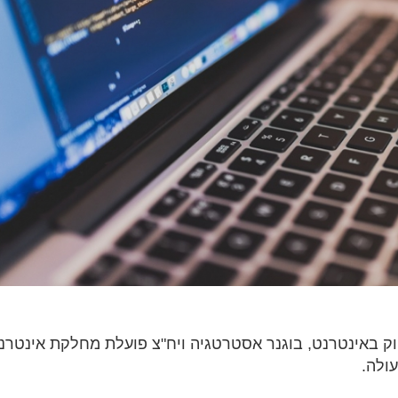
וק באינטרנט, בוגנר אסטרטגיה ויח"צ פועלת מחלקת אינטרנ
ולה.