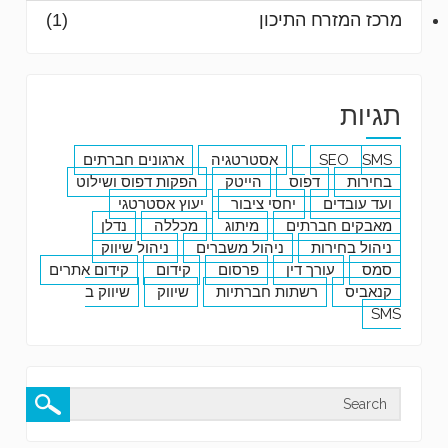
מרכז המזרח התיכון
(1)
תגיות
SMS
SEO
אסטרטגיה
ארגונים חברתים
בחירות
דפוס
הייטק
הפקות דפוס ושילוט
ועד עובדים
יחסי ציבור
יעוץ אסטרטגי
מאבקים חברתים
מיתוג
מכללה
נדלן
ניהול בחירות
ניהול משברים
ניהול שיווק
סמס
עורך דין
פרסום
קידום
קידום אתרים
קנאביס
רשתות חברתיות
שיווק
שיווק ב
SMS