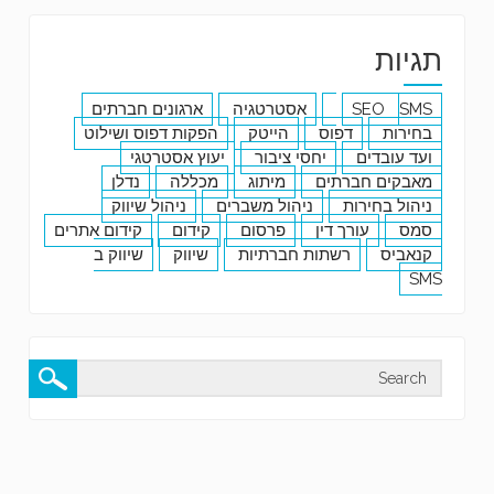
תגיות
SMS
SEO
אסטרטגיה
ארגונים חברתים
בחירות
דפוס
הייטק
הפקות דפוס ושילוט
ועד עובדים
יחסי ציבור
יעוץ אסטרטגי
מאבקים חברתים
מיתוג
מכללה
נדלן
ניהול בחירות
ניהול משברים
ניהול שיווק
סמס
עורך דין
פרסום
קידום
קידום אתרים
קנאביס
רשתות חברתיות
שיווק
שיווק ב
SMS