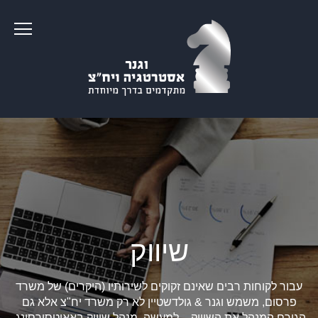
שיווק
עבור לקוחות רבים שאינם זקוקים לשירותיו (היקרים) של משרד
פרסום, משמש וגנר & גולדשטיין לא רק משרד יח"צ אלא גם
הגורם המנהל את השיווק – למעשה, מנהל שיווק באאוטסורסינג.