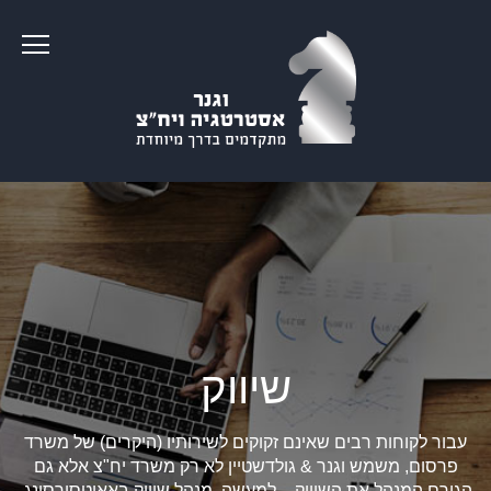
שיווק
עבור לקוחות רבים שאינם זקוקים לשירותיו (היקרים) של משרד
פרסום, משמש וגנר & גולדשטיין לא רק משרד יח"צ אלא גם
הגורם המנהל את השיווק – למעשה, מנהל שיווק באאוטסורסינג.