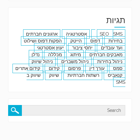
תגיות
SMS
SEO
אסטרטגיה
ארגונים חברתים
בחירות
דפוס
הייטק
הפקות דפוס ושילוט
ועד עובדים
יחסי ציבור
יעוץ אסטרטגי
מאבקים חברתים
מיתוג
מכללה
נדלן
ניהול בחירות
ניהול משברים
ניהול שיווק
סמס
עורך דין
פרסום
קידום
קידום אתרים
קנאביס
רשתות חברתיות
שיווק
שיווק ב
SMS