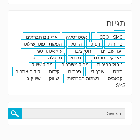
תגיות
SMS
SEO
אסטרטגיה
ארגונים חברתים
בחירות
דפוס
הייטק
הפקות דפוס ושילוט
ועד עובדים
יחסי ציבור
יעוץ אסטרטגי
מאבקים חברתים
מיתוג
מכללה
נדלן
ניהול בחירות
ניהול משברים
ניהול שיווק
סמס
עורך דין
פרסום
קידום
קידום אתרים
קנאביס
רשתות חברתיות
שיווק
שיווק ב
SMS