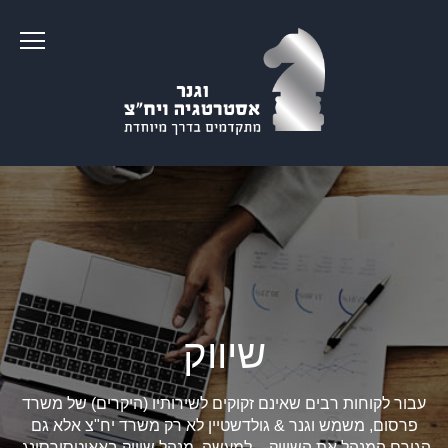
שיווק
עבור לקוחות רבים שאינם זקוקים לשירותיו (היקרים) של משרד
פרסום, משמש וגנר & גולדשטיין לא רק משרד יח"צ אלא גם
הגורם המנהל את השיווק – למעשה, מנהל שיווק באאוטסורסינג.