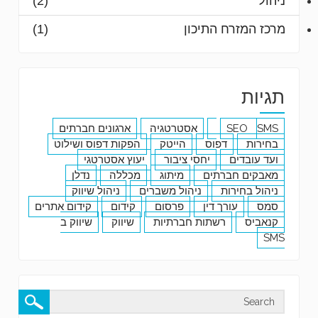
ניהול
(2)
מרכז המזרח התיכון
(1)
תגיות
SMS
SEO
אסטרטגיה
ארגונים חברתים
בחירות
דפוס
הייטק
הפקות דפוס ושילוט
ועד עובדים
יחסי ציבור
יעוץ אסטרטגי
מאבקים חברתים
מיתוג
מכללה
נדלן
ניהול בחירות
ניהול משברים
ניהול שיווק
סמס
עורך דין
פרסום
קידום
קידום אתרים
קנאביס
רשתות חברתיות
שיווק
שיווק ב
SMS