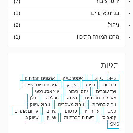
יחסי ציבור
(7)
בניית אתרים
(1)
ניהול
(2)
מרכז המזרח התיכון
(1)
תגיות
SMS
SEO
אסטרטגיה
ארגונים חברתים
בחירות
דפוס
הייטק
הפקות דפוס ושילוט
ועד עובדים
יחסי ציבור
יעוץ אסטרטגי
מאבקים חברתים
מיתוג
מכללה
נדלן
ניהול בחירות
ניהול משברים
ניהול שיווק
סמס
עורך דין
פרסום
קידום
קידום אתרים
קנאביס
רשתות חברתיות
שיווק
שיווק ב
SMS