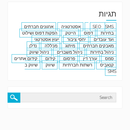
תגיות
SMS
SEO
אסטרטגיה
ארגונים חברתים
בחירות
דפוס
הייטק
הפקות דפוס ושילוט
ועד עובדים
יחסי ציבור
יעוץ אסטרטגי
מאבקים חברתים
מיתוג
מכללה
נדלן
ניהול בחירות
ניהול משברים
ניהול שיווק
סמס
עורך דין
פרסום
קידום
קידום אתרים
קנאביס
רשתות חברתיות
שיווק
שיווק ב
SMS