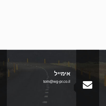
אימייל
tom@wg-pr.co.il