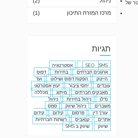
ניהול
(2)
טר של
מרכז המזרח התיכון
(1)
תגיות
SMS
SEO
אסטרטגיה
ארגונים חברתים
בחירות
דפוס
הייטק
הפקות דפוס ושילוט
ועד
עובדים
יחסי ציבור
יעוץ אסטרטגי
מאבקים חברתים
מיתוג
מכללה
נדלן
ניהול בחירות
ניהול
משברים
ניהול שיווק
סמס
עורך דין
פרסום
קידום
קידום
אתרים
קנאביס
רשתות חברתיות
שיווק
שיווק ב SMS