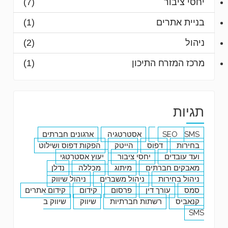
יחסי ציבור
(7)
בניית אתרים
(1)
ניהול
(2)
מרכז המזרח התיכון
(1)
תגיות
SMS
SEO
אסטרטגיה
ארגונים חברתים
בחירות
דפוס
הייטק
הפקות דפוס ושילוט
ועד עובדים
יחסי ציבור
יעוץ אסטרטגי
מאבקים חברתים
מיתוג
מכללה
נדלן
ניהול בחירות
ניהול משברים
ניהול שיווק
סמס
עורך דין
פרסום
קידום
קידום אתרים
קנאביס
רשתות חברתיות
שיווק
שיווק ב
SMS