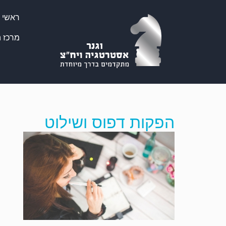
ראשי
מרכז ה
הפקות דפוס ושילוט