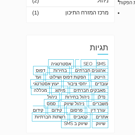
ניהול
(2)
ת הפקות
מרכז המזרח התיכון
(1)
תגיות
SMS
SEO
אסטרטגיה
ארגונים חברתים
בחירות
דפוס
הייטק
הפקות דפוס ושילוט
ועד
עובדים
יחסי ציבור
יעוץ אסטרטגי
מאבקים חברתים
מיתוג
מכללה
נדלן
ניהול בחירות
ניהול
משברים
ניהול שיווק
סמס
עורך דין
פרסום
קידום
קידום
אתרים
קנאביס
רשתות חברתיות
שיווק
שיווק ב SMS