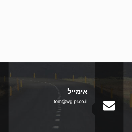
אימייל
tom@wg-pr.co.il