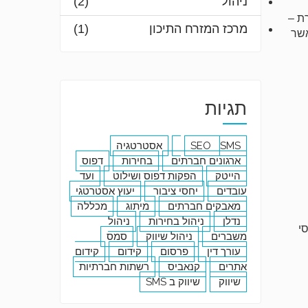
ניהול
(2)
ת –
מרכז המזרח התיכון
(1)
אשר
תגיות
SMS
SEO
אסטרטגיה
ארגונים חברתים
בחירות
דפוס
הייטק
הפקות דפוס ושילוט
ועד
עובדים
יחסי ציבור
יעוץ אסטרטגי
מאבקים חברתים
מיתוג
מכללה
נדלן
ניהול בחירות
ניהול
י
משברים
ניהול שיווק
סמס
עורך דין
פרסום
קידום
קידום
אתרים
קנאביס
רשתות חברתיות
שיווק
שיווק ב SMS