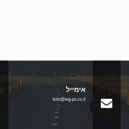
אימייל
tom@wg-pr.co.il