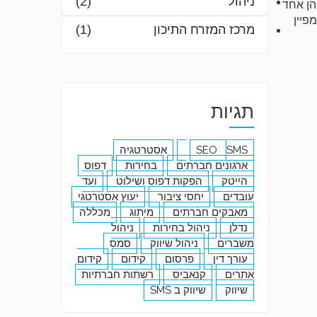
ניהול
(2)
 הן אחד
פיין
מרכז המזרח התיכון
(1)
תגיות
SMS
SEO
אסטרטגיה
ארגונים חברתים
בחירות
דפוס
הייטק
הפקות דפוס ושילוט
ועד
עובדים
יחסי ציבור
יעוץ אסטרטגי
מאבקים חברתים
מיתוג
מכללה
נדלן
ניהול בחירות
ניהול
משברים
ניהול שיווק
סמס
עורך דין
פרסום
קידום
קידום
אתרים
קנאביס
רשתות חברתיות
שיווק
שיווק ב SMS