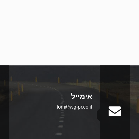
אימייל
tom@wg-pr.co.il