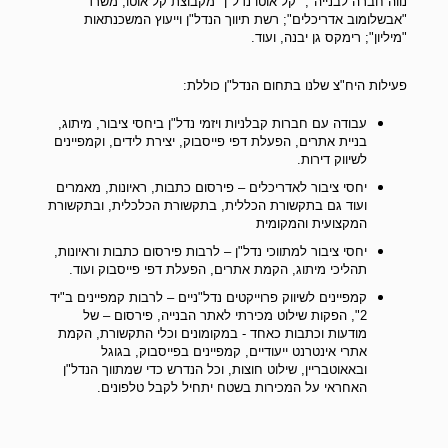
נווה חברה לבנייה"; "קל אוטו נדל"ן" מקבוצת קל אוטו; משרד
"אבשלומוב אדריכלים"; רשת תיווך הנדל"ן וייעוץ המשכנתאות
"מיליון"; רימקס גן יבנה, ועוד
.
פעילות היח"צ שלנו בתחום הנדל"ן כוללת
:
עבודה עם חברות קבלניות ויזמי נדל"ן ביחסי ציבור, מיתוג,
בניית אתרים, הפעלת דפי פייסבוק, יצירת לידים, וקמפיינים
לשיווק דירות
.
יחסי ציבור לאדריכלים – פירסום כתבות, ראיונות, מאמרים
ועוד גם בתקשורת הכללית, בתקשורת הכלכלית, ובתקשורת
המקצועית והמקומית
יחסי ציבור למתווכי נדל"ן – לרבות פירסום כתבות וראיונות,
תהליכי מיתוג, הקמת אתרים, הפעלת דפי פייסבוק ועוד
.
קמפיינים לשיווק פרוייקטים נדל"ניים – לרבות קמפיינים ב"יד
2", הפקות שילוט מכירתי לאתר הבנייה, פירסום – של
מודעות וכתבות כאחד - במקומונים וכלי התקשורת, הקמת
אתרי אינטרנט ייעודיים, קמפיינים בפייסבוק, בגוגל
ובאאוטבריין, שילוט חוצות, וכל הנדרש כדי שמתווך הנדל"ן
האחראי על המכירות בשטח יתחיל לקבל טלפונים
.