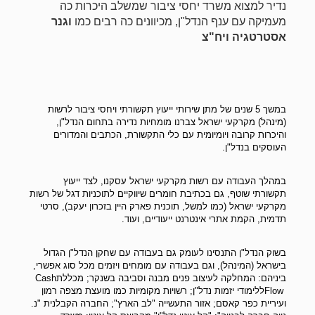
נדיר למצוא משרד יחסי ציבור שמשלב היכרות כה
מעמיקה עם ענף הנדל"ן, מכיוונים כה רבים כמו
וגנר
אסטרטגיה ויח"צ
במשך 5 שנים של מתן שירותי ייעוץ תקשורתי ויחסי ציבור לרשות
(מינהל) מקרקעי ישראל צברנו מומחיות נדירה בתחום הנדל"ן,
והיכרות קרובה ויומיומית עם כלי התקשורת, הכתבים והמדורים
העוסקים בנדל"ן
.
במהלך העבודה עם רשות מקרקעי ישראל עסקנו, לצד ייעוץ
תקשורתי שוטף, גם בכתיבת חומרים שיווקיים לתוכניות דגל של רשות
מקרקעי ישראל (כמו למשל, תוכנית פארק היין בזכרון יעקב), סרטי
תדמית, הקמת אתרי אינטרנט ייעודיים, ועוד
.
בשוק הנדל"ן התנסינו לעומק גם בעבודה עם שחקן הנדל"ן הגדול
בישראל (המינהל), וגם בעבודה עם מומחים ויזמים מכל סוג אפשרי,
ביניהם: המחלקה לעיצוב פנים מבנה וסביבה בשנקר; מכללת
Cash
Flow
ללימודי יזמות נדל"ן; רשויות מקומיות כמו מועצת מצפה רמון
ועיריית כפר קאסם; אזור התעשייה "לב הארץ"; החברה הקבלנית "נ.