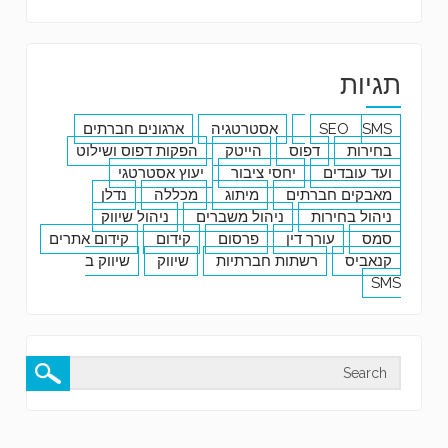
תגיות
SMS
SEO
אסטרטגיה
ארגונים חברתים
בחירות
דפוס
הייטק
הפקות דפוס ושילוט
ועד עובדים
יחסי ציבור
יעוץ אסטרטגי
מאבקים חברתים
מיתוג
מכללה
נדלן
ניהול בחירות
ניהול משברים
ניהול שיווק
סמס
עורך דין
פרסום
קידום
קידום אתרים
קנאביס
רשתות חברתיות
שיווק
שיווק ב
SMS